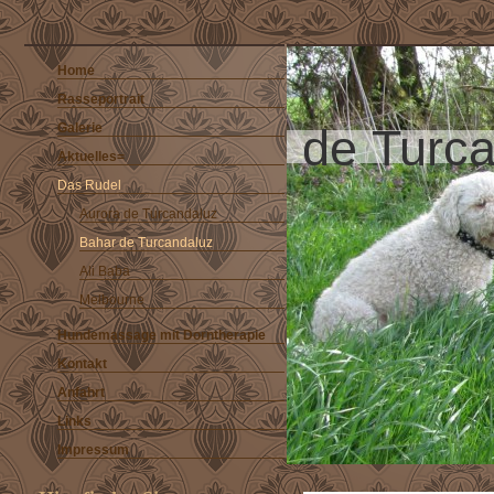
Home
Rasseportrait
de Turc
Galerie
Aktuelles=
Das Rudel
Aurora de Turcandaluz
Bahar de Turcandaluz
Ali Baba
Melbourne
Hundemassage mit Dorntherapie
Kontakt
Anfahrt
Links
Impressum